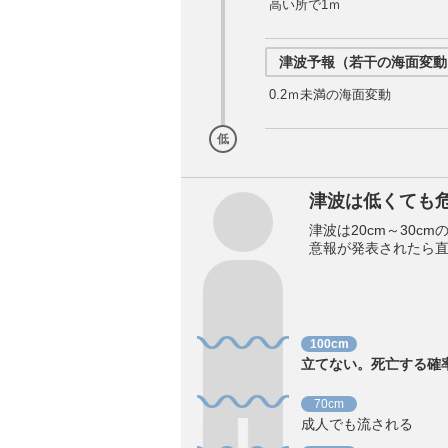
高い所で1ｍ
津波予報（若干の海面変動
0.2ｍ未満の海面変動
低
津波は低くても
津波は20cm～30
意報が発表されたら
100cm
立てない。死亡する確
70cm
成人でも流される