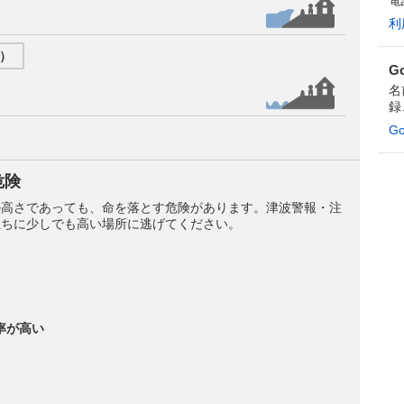
利
）
G
名
録
G
危険
cmの高さであっても、命を落とす危険があります。津波警報・注
直ちに少しでも高い場所に逃げてください。
率が高い