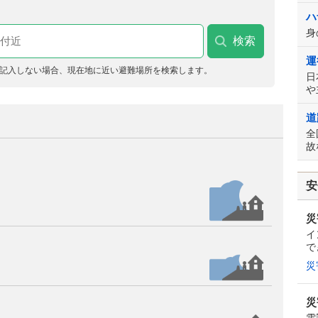
ハ
身
運
記入しない場合、現在地に近い避難場所を検索します。
日
や
道
さ
全
故
安
災
イ
で
災
災
電