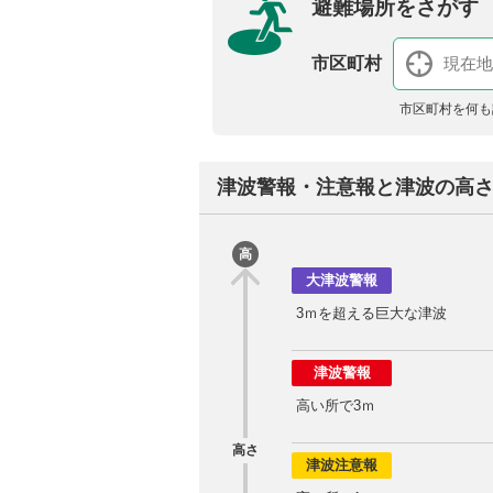
避難場所をさがす
市区町村
市区町村を何も
津波警報・注意報と津波の高
高
大津波警報
3ｍを超える巨大な津波
津波警報
高い所で3ｍ
高さ
津波注意報