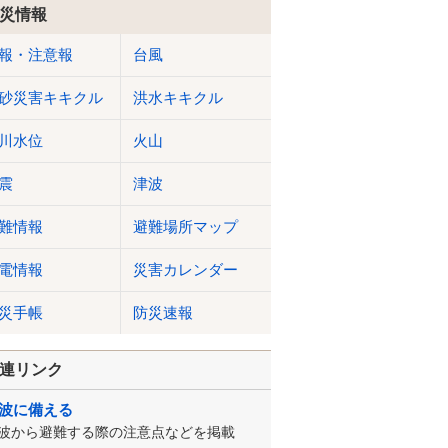
災情報
報・注意報
台風
砂災害キキクル
洪水キキクル
川水位
火山
震
津波
難情報
避難場所マップ
電情報
災害カレンダー
災手帳
防災速報
連リンク
波に備える
波から避難する際の注意点などを掲載