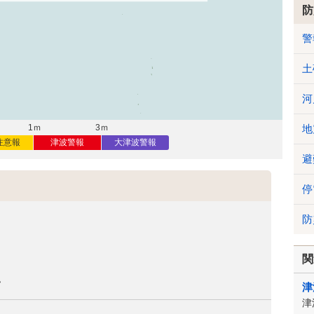
防
警
土
河
地
1ｍ
3ｍ
注意報
津波警報
大津波警報
避
停
防
関
い
津
津