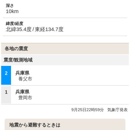
深さ
10km
緯度/経度
北緯35.4度
東経134.7度
各地の震度
震度
/
観測地域
兵庫県
2
養父市
兵庫県
1
豊岡市
9月25日22時59分
気象庁発表
地震から避難するときは