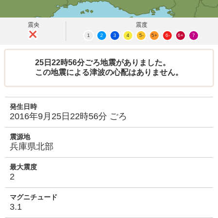
震央
震度
1
2
3
4
5-
5+
6-
6+
7
25日22時56分ごろ地震がありました。
この地震による津波の心配はありません。
発生日時
2016年9月25日22時56分 ごろ
震源地
兵庫県北部
最大震度
2
マグニチュード
3.1