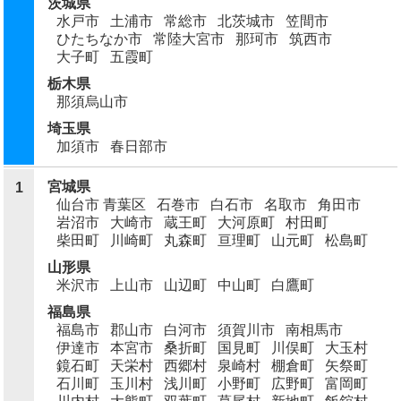
茨城県
水戸市
土浦市
常総市
北茨城市
笠間市
ひたちなか市
常陸大宮市
那珂市
筑西市
大子町
五霞町
栃木県
那須烏山市
埼玉県
加須市
春日部市
宮城県
1
仙台市 青葉区
石巻市
白石市
名取市
角田市
岩沼市
大崎市
蔵王町
大河原町
村田町
柴田町
川崎町
丸森町
亘理町
山元町
松島町
山形県
米沢市
上山市
山辺町
中山町
白鷹町
福島県
福島市
郡山市
白河市
須賀川市
南相馬市
伊達市
本宮市
桑折町
国見町
川俣町
大玉村
鏡石町
天栄村
西郷村
泉崎村
棚倉町
矢祭町
石川町
玉川村
浅川町
小野町
広野町
富岡町