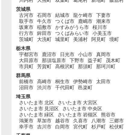
川内村
大熊町
双葉町
葛尾村
新地町
飯舘村
茨城県
古河市
石岡市
結城市
龍ケ崎市
下妻市
取手市
牛久市
つくば市
鹿嶋市
潮来市
坂東市
稲敷市
かすみがうら市
桜川市
行方市
鉾田市
つくばみらい市
小美玉市
茨城町
大洗町
城里町
美浦村
阿見町
境町
栃木県
宇都宮市
鹿沼市
日光市
小山市
真岡市
大田原市
那須塩原市
下野市
益子町
茂木町
市貝町
芳賀町
高根沢町
那須町
那珂川町
群馬県
前橋市
高崎市
桐生市
伊勢崎市
太田市
沼田市
渋川市
千代田町
邑楽町
埼玉県
さいたま市 北区
さいたま市 大宮区
さいたま市 見沼区
さいたま市 中央区
さいたま市 緑区
さいたま市 岩槻区
熊谷市
鴻巣市
草加市
越谷市
久喜市
八潮市
三郷市
幸手市
吉川市
白岡市
宮代町
杉戸町
松伏町