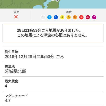
震央
震度
1
2
3
4
5-
5+
6-
6+
7
28日21時53分ごろ地震がありました。
この地震による津波の心配はありません。
発生日時
2016年12月28日21時53分 ごろ
震源地
茨城県北部
最大震度
4
マグニチュード
4.7