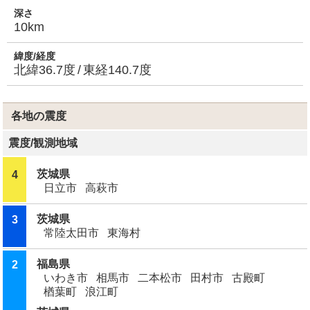
深さ
10km
緯度/経度
北緯36.7度
東経140.7度
各地の震度
震度
/
観測地域
茨城県
4
日立市
高萩市
茨城県
3
常陸太田市
東海村
福島県
2
いわき市
相馬市
二本松市
田村市
古殿町
楢葉町
浪江町