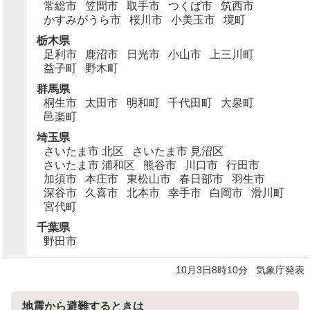
常総市
笠間市
取手市
つくば市
筑西市
かすみがうら市
桜川市
小美玉市
境町
栃木県
足利市
鹿沼市
日光市
小山市
上三川町
益子町
野木町
群馬県
桐生市
太田市
明和町
千代田町
大泉町
邑楽町
埼玉県
さいたま市 北区
さいたま市 見沼区
さいたま市 浦和区
熊谷市
川口市
行田市
加須市
本庄市
東松山市
春日部市
羽生市
深谷市
久喜市
北本市
幸手市
白岡市
滑川町
宮代町
千葉県
野田市
10月3日8時10分
気象庁発表
地震から避難するときは