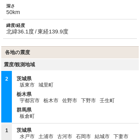
深さ
50km
緯度/経度
北緯36.1度
東経139.9度
各地の震度
震度
/
観測地域
茨城県
2
坂東市
城里町
栃木県
宇都宮市
栃木市
佐野市
下野市
壬生町
群馬県
板倉町
茨城県
1
水戸市
土浦市
古河市
石岡市
結城市
下妻市