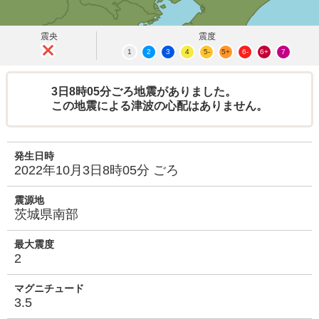
震央
震度
1
2
3
4
5-
5+
6-
6+
7
3日8時05分ごろ地震がありました。
この地震による津波の心配はありません。
発生日時
2022年10月3日8時05分 ごろ
震源地
茨城県南部
最大震度
2
マグニチュード
3.5