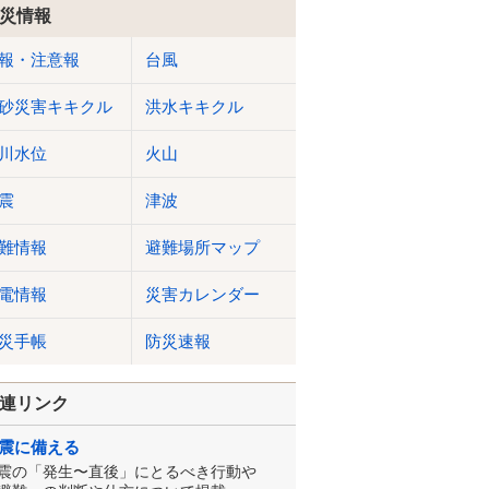
災情報
報・注意報
台風
砂災害キキクル
洪水キキクル
川水位
火山
震
津波
難情報
避難場所マップ
電情報
災害カレンダー
災手帳
防災速報
連リンク
震に備える
震の「発生〜直後」にとるべき行動や