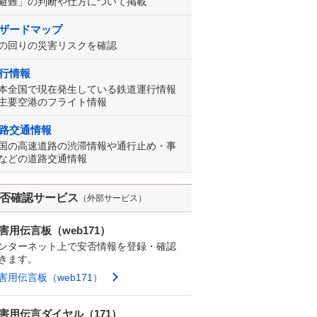
避難」の判断や仕方について掲載
ザードマップ
の回りの災害リスクを確認
行情報
本全国で現在発生している鉄道運行情報
主要空港のフライト情報
路交通情報
国の高速道路の渋滞情報や通行止め・事
などの道路交通情報
否確認サービス
（外部サービス）
害用伝言板（web171）
ンターネット上で安否情報を登録・確認
きます。
害用伝言板（web171）
害用伝言ダイヤル（171）