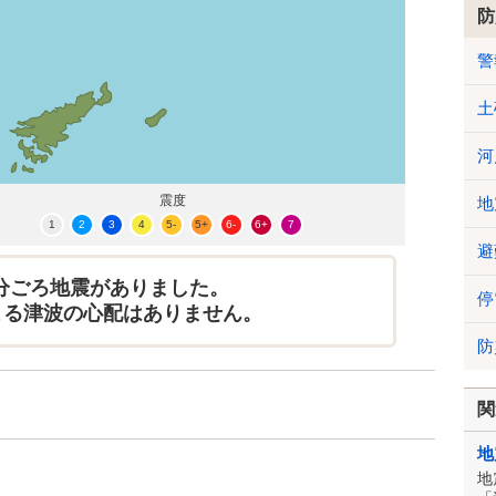
防
警
土
河
震度
地
1
2
3
4
5-
5+
6-
6+
7
避
41分ごろ地震がありました。
停
よる津波の心配はありません。
防
関
地
地