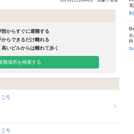
9月10日11時44分
気象庁発表
電
利
G
岸部からすぐに避難する
名
手からできるだけ離れる
録
、高いビルからは離れて歩く
G
避難場所を検索する
分 ごろ
分 ごろ