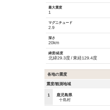
最大震度
1
マグニチュード
2.9
深さ
20km
緯度/経度
北緯29.3度
東経129.4度
各地の震度
震度
/
観測地域
鹿児島県
1
十島村