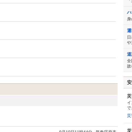
「
ハ
身
運
日
や
道
全
故
安
災
イ
で
災
災