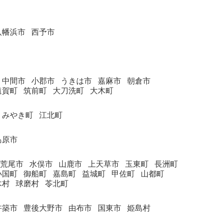
八幡浜市
西予市
中間市
小郡市
うきは市
嘉麻市
朝倉市
遠賀町
筑前町
大刀洗町
大木町
みやき町
江北町
島原市
荒尾市
水俣市
山鹿市
上天草市
玉東町
長洲町
小国町
御船町
嘉島町
益城町
甲佐町
山都町
木村
球磨村
苓北町
杵築市
豊後大野市
由布市
国東市
姫島村