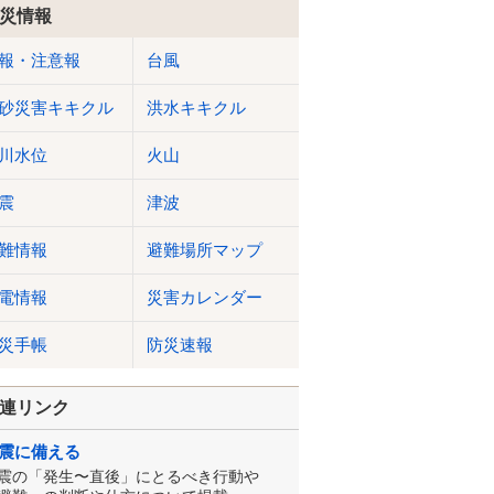
災情報
報・注意報
台風
砂災害キキクル
洪水キキクル
川水位
火山
震
津波
難情報
避難場所マップ
電情報
災害カレンダー
災手帳
防災速報
連リンク
震に備える
震の「発生〜直後」にとるべき行動や