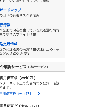
避難」の判断や仕方について掲載
ザードマップ
の回りの災害リスクを確認
行情報
本全国で現在発生している鉄道運行情報
主要空港のフライト情報
路交通情報
国の高速道路の渋滞情報や通行止め・事
などの道路交通情報
否確認サービス
（外部サービス）
害用伝言板（web171）
ンターネット上で安否情報を登録・確認
きます。
害用伝言板（web171）
害用伝言ダイヤル（171）