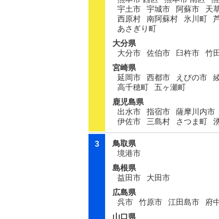
宇土市
宇城市
阿蘇市
天
西原村
南阿蘇村
氷川町
あさぎり町
大分県
大分市
佐伯市
臼杵市
竹
宮崎県
延岡市
西都市
えびの市
高千穂町
五ヶ瀬町
鹿児島県
出水市
指宿市
薩摩川内市
伊佐市
三島村
さつま町
鳥取県
3
境港市
島根県
益田市
大田市
広島県
呉市
竹原市
江田島市
府
山口県