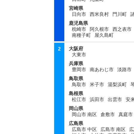
宮崎県
日向市
西米良村
門川町
鹿児島県
枕崎市
阿久根市
西之表市
南種子町
屋久島町
大阪府
2
大東市
兵庫県
豊岡市
南あわじ市
淡路市
鳥取県
鳥取市
米子市
湯梨浜町
島根県
松江市
浜田市
出雲市
安
岡山県
岡山市 南区
倉敷市
真庭市
広島県
広島市 中区
広島市 南区
広