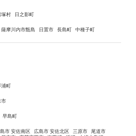
諸塚村
日之影町
薩摩川内市甑島
日置市
長島町
中種子町
琴浦町
来市
早島町
島市 安佐南区
広島市 安佐北区
三原市
尾道市