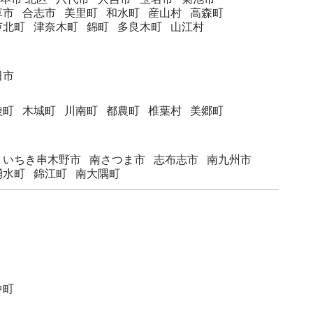
草市
合志市
美里町
和水町
産山村
高森町
芦北町
津奈木町
錦町
多良木町
山江村
田市
綾町
木城町
川南町
都農町
椎葉村
美郷町
いちき串木野市
南さつま市
志布志市
南九州市
湧水町
錦江町
南大隅町
中町