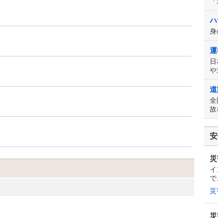
「
ハ
身
運
日
や
道
全
故
安
災
イ
で
災
災