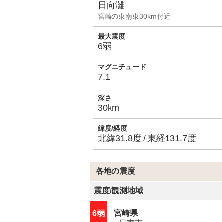
日向灘
宮崎の東南東30km付近
最大震度
6弱
マグニチュード
7.1
深さ
30km
緯度/経度
北緯31.8度
東経131.7度
各地の震度
震度
/
観測地域
宮崎県
6弱