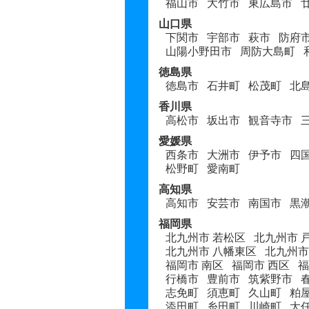
福山市
大竹市
東広島市
山口県
下関市
宇部市
萩市
防府
山陽小野田市
周防大島町
徳島県
徳島市
石井町
松茂町
北
香川県
高松市
坂出市
観音寺市
愛媛県
西条市
大洲市
伊予市
四
松野町
愛南町
高知県
高知市
安芸市
南国市
黒
福岡県
北九州市 若松区
北九州市 
北九州市 八幡東区
北九州市
福岡市 南区
福岡市 西区
福
行橋市
豊前市
筑紫野市
志免町
須恵町
久山町
粕
添田町
糸田町
川崎町
大