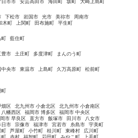
廿日市市
安芸高田市
海田町
坂町
大崎上島町
市
下松市
岩国市
光市
美祢市
周南市
和木町
上関町
田布施町
平生町
島町
藍住町
三豊市
土庄町
多度津町
まんのう町
国中央市
東温市
上島町
久万高原町
松前町
潮町
戸畑区
北九州市 小倉北区
北九州市 小倉南区
 八幡西区
福岡市 博多区
福岡市 中央区
岡市 早良区
直方市
飯塚市
田川市
八女市
春日市
宗像市
福津市
宮若市
糸島市
宇美町
屋町
芦屋町
小竹町
桂川町
東峰村
広川町
任町
赤村
福智町
苅田町
みやこ町
上毛町