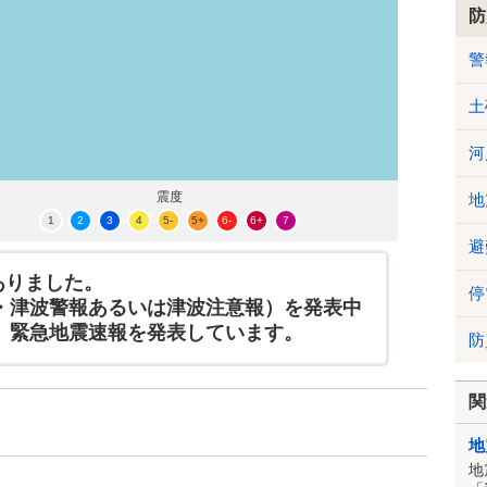
防
警
土
河
震度
地
1
2
3
4
5-
5+
6-
6+
7
避
ありました。
停
・津波警報あるいは津波注意報）を発表中
、緊急地震速報を発表しています。
防
関
地
地