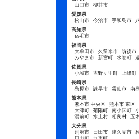
山口市
柳井市
愛媛県
松山市
今治市
宇和島市
高知県
宿毛市
福岡県
大牟田市
久留米市
筑後市
みやま市
新宮町
水巻町
佐賀県
小城市
吉野ヶ里町
上峰町
長崎県
島原市
諫早市
雲仙市
南
熊本県
熊本市 中央区
熊本市 東区
大津町
菊陽町
南小国町
湯前町
水上村
相良村
五
大分県
別府市
日田市
津久見市
日出町
九重町