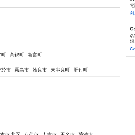
電
利
G
名
録
G
富町
高鍋町
新富町
曽於市
霧島市
姶良市
東串良町
肝付町
本市 北区
八代市
人吉市
玉名市
菊池市