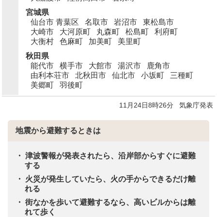
宮城県
仙台市 青葉区
名取市
岩沼市
東松島市
大崎市
大河原町
丸森町
松島町
利府町
大衡村
色麻町
加美町
美里町
秋田県
能代市
横手市
大館市
湯沢市
鹿角市
由利本荘市
北秋田市
仙北市
小坂町
三種町
美郷町
羽後町
11月24日8時26分
気象庁発表
地震から避難するときは
津波警報が発表されたら、沿岸部からすぐに避難
する
火災が発生していたら、火の手からできるだけ離
れる
街なかを歩いて避難するなら、高いビルからは離
れて歩く