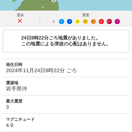
震央
震度
1
2
3
4
5-
5+
6-
6+
7
24日8時22分ごろ地震がありました。
この地震による津波の心配はありません。
発生日時
2024年11月24日8時22分 ごろ
震源地
岩手県沖
最大震度
3
マグニチュード
4.9