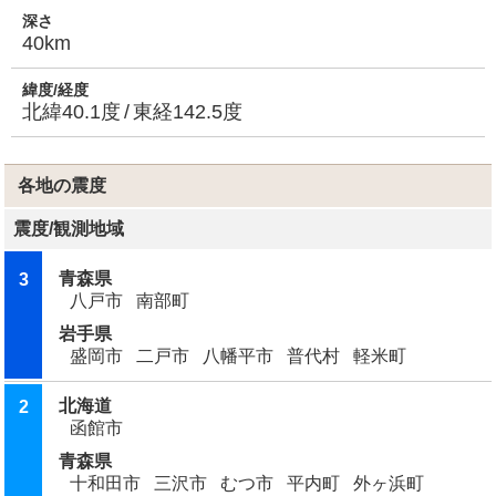
深さ
40km
緯度/経度
北緯40.1度
東経142.5度
各地の震度
震度
/
観測地域
青森県
3
八戸市
南部町
岩手県
盛岡市
二戸市
八幡平市
普代村
軽米町
北海道
2
函館市
青森県
十和田市
三沢市
むつ市
平内町
外ヶ浜町