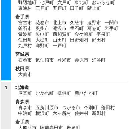
野辺地町
七戸町
六戸町
東北町
おいらせ町
東通村
三戸町
五戸町
田子町
階上町
岩手県
宮古市
花巻市
北上市
久慈市
遠野市
一関市
釜石市
奥州市
滝沢市
雫石町
葛巻町
岩手町
紫波町
矢巾町
西和賀町
金ケ崎町
平泉町
住田町
大槌町
山田町
田野畑村
野田村
九戸村
洋野町
一戸町
宮城県
石巻市
気仙沼市
登米市
栗原市
涌谷町
秋田県
大仙市
北海道
1
厚真町
むかわ町
様似町
新ひだか町
青森県
青森市
五所川原市
つがる市
今別町
蓬田村
中泊町
横浜町
六ヶ所村
佐井村
新郷村
岩手県
大船渡市
陸前高田市
岩泉町