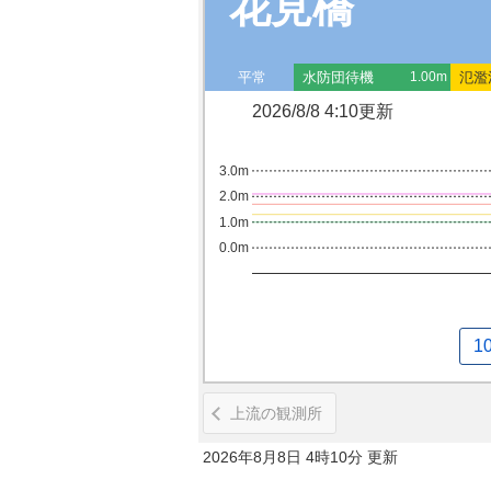
花見橋
平常
水防団待機
氾濫
1.00m
2026/8/8 4:10更新
3.0m
2.0m
1.0m
0.0m
1
上流の観測所
2026年8月8日 4時10分 更新