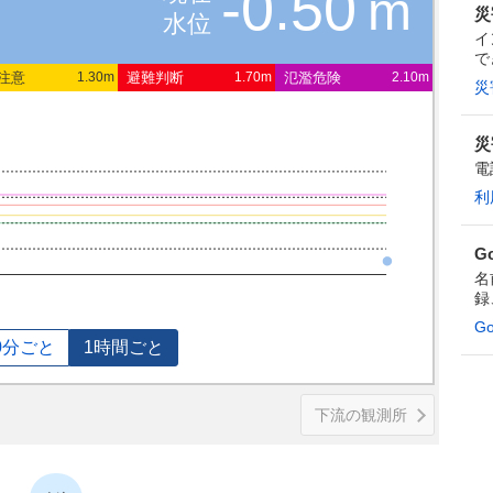
-0.50
m
災
水位
イ
で
注意
避難判断
氾濫危険
1.30m
1.70m
2.10m
災
災
電
利
G
名
録
G
0分ごと
1時間ごと
下流の観測所