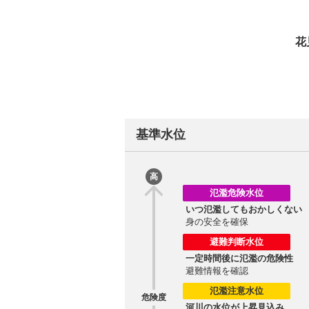
花
基準水位
高
氾濫危険水位
いつ氾濫してもおかしくない
身の安全を確保
避難判断水位
一定時間後に氾濫の危険性
避難情報を確認
氾濫注意水位
危険度
河川の水位が上昇見込み