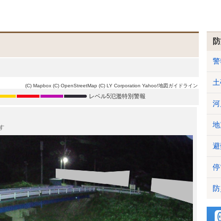
防
警
土
(C) Mapbox
(C) OpenStreetMap
(C) LY Corporation
Yahoo!地図ガイドライン
レベル5氾濫特別警報
河
地
す
避
停
防