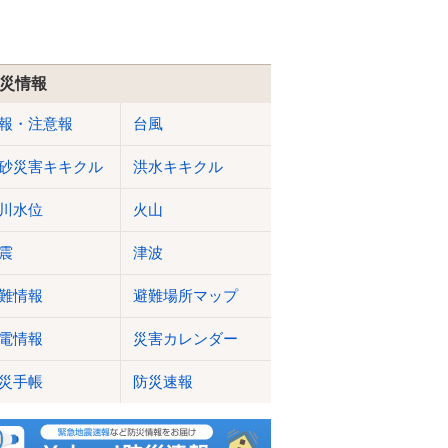
災情報
報・注意報
台風
砂災害キキクル
洪水キキクル
川水位
火山
震
津波
難情報
避難場所マップ
電情報
災害カレンダー
災手帳
防災速報