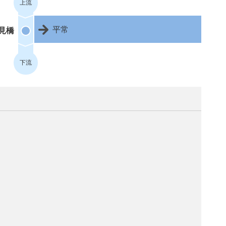
上流
平常
見橋
下流