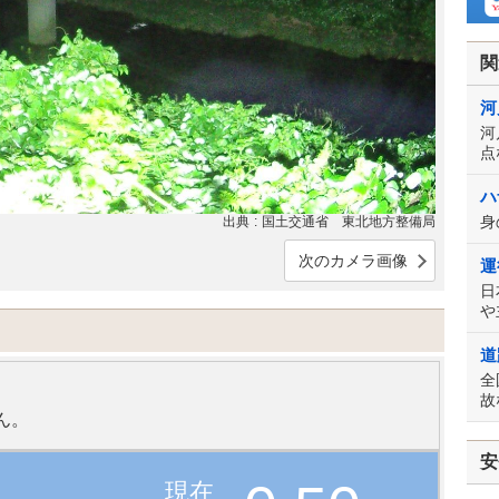
関
河
河
点
ハ
身
出典
国土交通省 東北地方整備局
次のカメラ画像
運
日
や
道
全
故
ん。
安
現在