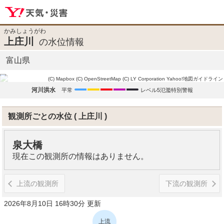
かみしょうがわ
上庄川
の水位情報
富山県
(C) Mapbox
(C) OpenStreetMap
(C) LY Corporation
Yahoo!地図ガイドライン
河川洪水
平常
レベル5氾濫特別警報
観測所ごとの水位
上庄川
泉大橋
現在この観測所の情報はありません。
上流の観測所
下流の観測所
2026年8月10日 16時30分 更新
上流