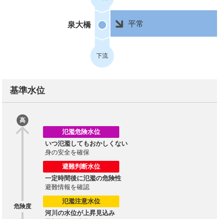
平常
泉大橋
下流
基準水位
高
氾濫危険水位
いつ氾濫してもおかしくない
身の安全を確保
避難判断水位
一定時間後に氾濫の危険性
避難情報を確認
氾濫注意水位
危険度
河川の水位が上昇見込み