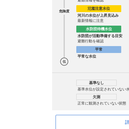
避難情報を確認
氾濫注意水位
危険度
河川の水位が上昇見込み
最新情報に注意
水防団待機水位
水防団が活動準備する目安
避難行動を確認
平常
平常な水位
低
基準なし
基準水位が設定されていない
欠測
正常に観測されていない状態