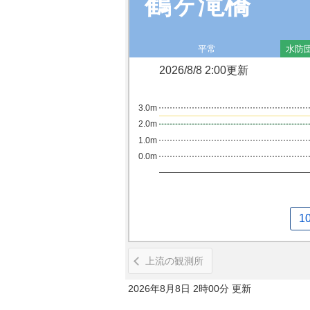
鶴ヶ滝橋
平常
水防
2026/8/8 2:00更新
3.0m
2.0m
1.0m
0.0m
1
上流の観測所
2026年8月8日 2時00分 更新