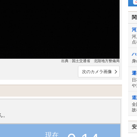
関
河
河
点
ハ
身
出典
国土交通省 北陸地方整備局
次のカメラ画像
運
日
や
道
全
故
ん。
安
現在