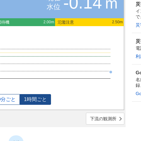
-0.14
m
災
水位
イ
で
団待機
氾濫注意
2.00m
2.50m
災
災
電
利
G
名
録
G
0分ごと
1時間ごと
下流の観測所