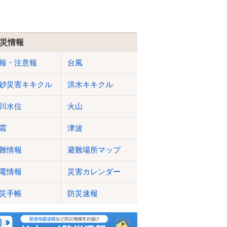
災情報
報・注意報
台風
砂災害キキクル
洪水キキクル
川水位
火山
震
津波
難情報
避難場所マップ
電情報
災害カレンダー
災手帳
防災速報