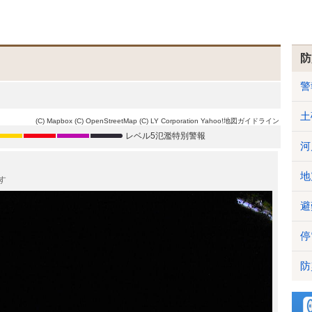
防
警
土
(C) Mapbox
(C) OpenStreetMap
(C) LY Corporation
Yahoo!地図ガイドライン
レベル5氾濫特別警報
河
地
す
避
停
防