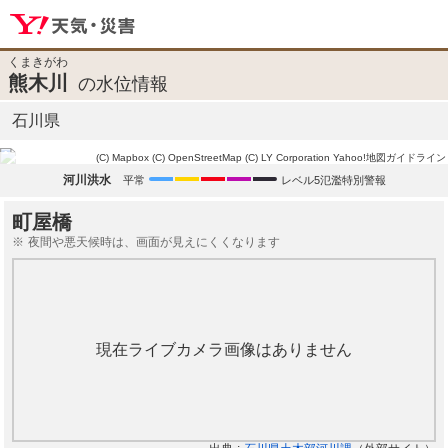
くまきがわ
熊木川
の水位情報
石川県
(C) Mapbox
(C) OpenStreetMap
(C) LY Corporation
Yahoo!地図ガイドライン
河川洪水
平常
レベル5氾濫特別警報
町屋橋
夜間や悪天候時は、画面が見えにくくなります
現在ライブカメラ画像はありません