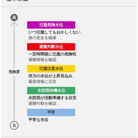
高
氾濫危険水位
いつ氾濫してもおかしくない
身の安全を確保
避難判断水位
一定時間後に氾濫の危険性
避難情報を確認
氾濫注意水位
危険度
河川の水位が上昇見込み
最新情報に注意
水防団待機水位
水防団が活動準備する目安
避難行動を確認
平常
平常な水位
低