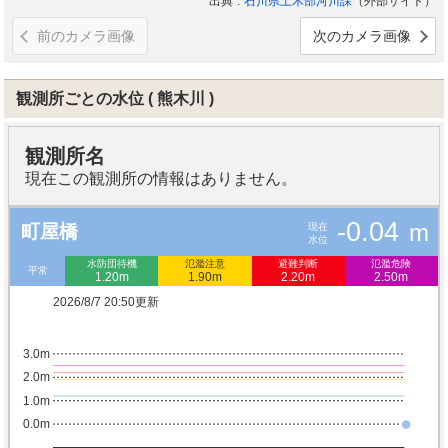
出典
石川県土木部河川課
（外部サイト）
前のカメラ画像
次のカメラ画像
観測所ごとの水位
熊木川
観測所名
現在この観測所の情報はありません。
-0.04
m
現在
町屋橋
水位
水防団待機
氾濫注意
避難判断
氾濫危険
平常
1.20m
1.90m
2.20m
2.50m
2026/8/7 20:50更新
3.0m
2.0m
1.0m
0.0m