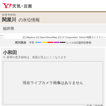
せきやがわ
関屋川
の水位情報
福井県
(C) Mapbox
(C) OpenStreetMap
(C) LY Corporation
Yahoo!地図ガイドライン
河川洪水
平常
レベル5氾濫特別警報
小和田
夜間や悪天候時は、画面が見えにくくなります
現在ライブカメラ画像はありません