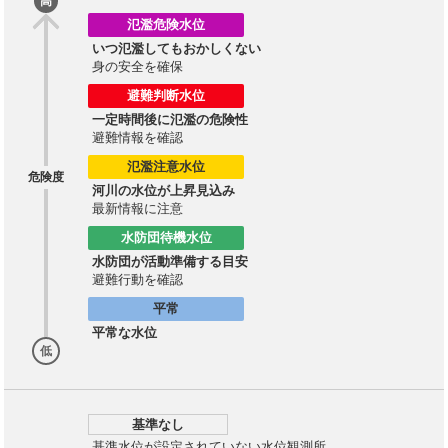
高
氾濫危険水位
いつ氾濫してもおかしくない
身の安全を確保
避難判断水位
一定時間後に氾濫の危険性
避難情報を確認
氾濫注意水位
危険度
河川の水位が上昇見込み
最新情報に注意
水防団待機水位
水防団が活動準備する目安
避難行動を確認
平常
平常な水位
低
基準なし
基準水位が設定されていない水位観測所