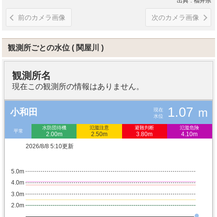
出典
福井県
前のカメラ画像
次のカメラ画像
観測所ごとの水位
関屋川
観測所名
現在この観測所の情報はありません。
1.07
m
現在
小和田
水位
水防団待機
氾濫注意
避難判断
氾濫危険
平常
2.00m
2.50m
3.80m
4.10m
2026/8/8 5:10更新
5.0m
4.0m
3.0m
2.0m