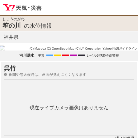
しょうのがわ
笙の川
の水位情報
福井県
(C) Mapbox
(C) OpenStreetMap
(C) LY Corporation
Yahoo!地図ガイドライン
河川洪水
平常
レベル5氾濫特別警報
呉竹
夜間や悪天候時は、画面が見えにくくなります
現在ライブカメラ画像はありません