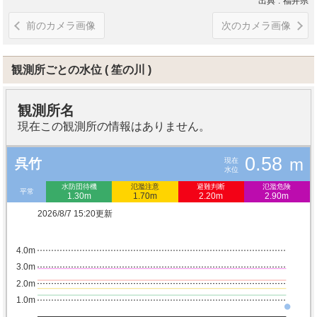
出典
福井県
前のカメラ画像
次のカメラ画像
観測所ごとの水位
笙の川
観測所名
現在この観測所の情報はありません。
0.58
m
現在
呉竹
水位
水防団待機
氾濫注意
避難判断
氾濫危険
平常
1.30m
1.70m
2.20m
2.90m
2026/8/7 15:20更新
4.0m
3.0m
2.0m
1.0m