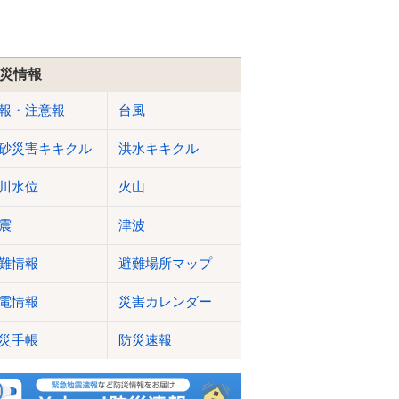
災情報
報・注意報
台風
砂災害キキクル
洪水キキクル
川水位
火山
震
津波
難情報
避難場所マップ
電情報
災害カレンダー
災手帳
防災速報