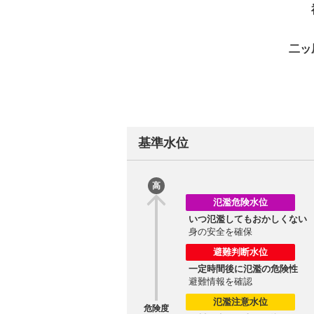
二ッ
基準水位
高
氾濫危険水位
いつ氾濫してもおかしくない
身の安全を確保
避難判断水位
一定時間後に氾濫の危険性
避難情報を確認
氾濫注意水位
危険度