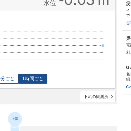
水位
災
イ
で
災
災
電
利
G
名
0分ごと
1時間ごと
録
G
下流の観測所
上流