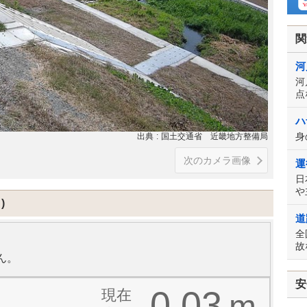
関
河
河
点
ハ
身
出典
国土交通省 近畿地方整備局
次のカメラ画像
運
日
や
道
全
故
ん。
安
-0.03
現在
m