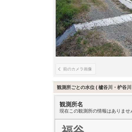
前のカメラ画像
観測所ごとの水位
櫨谷川・枦谷川
観測所名
現在この観測所の情報はありませ
福谷