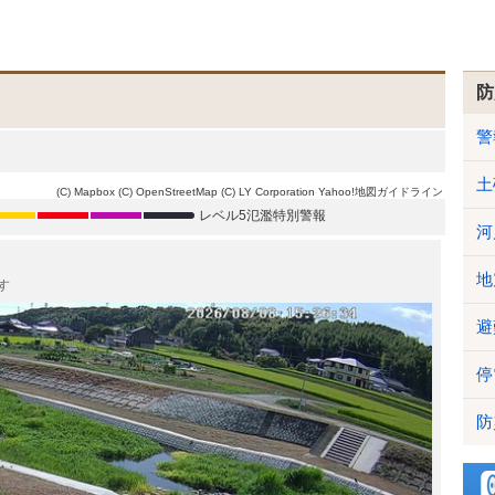
防
警
土
(C) Mapbox
(C) OpenStreetMap
(C) LY Corporation
Yahoo!地図ガイドライン
レベル5氾濫特別警報
河
地
す
避
停
防