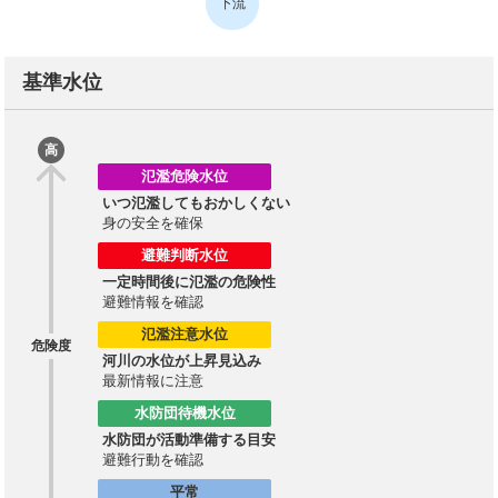
下流
基準水位
高
氾濫危険水位
いつ氾濫してもおかしくない
身の安全を確保
避難判断水位
一定時間後に氾濫の危険性
避難情報を確認
氾濫注意水位
危険度
河川の水位が上昇見込み
最新情報に注意
水防団待機水位
水防団が活動準備する目安
避難行動を確認
平常