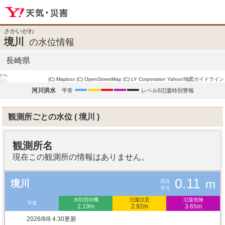
さかいがわ
境川
の水位情報
長崎県
(C) Mapbox
(C) OpenStreetMap
(C) LY Corporation
Yahoo!地図ガイドライン
河川洪水
平常
レベル5氾濫特別警報
観測所ごとの水位
境川
観測所名
現在この観測所の情報はありません。
0.11
m
現在
境川
水位
水防団待機
氾濫注意
氾濫危険
平常
2.19m
2.92m
3.65m
2026/8/8 4:30更新