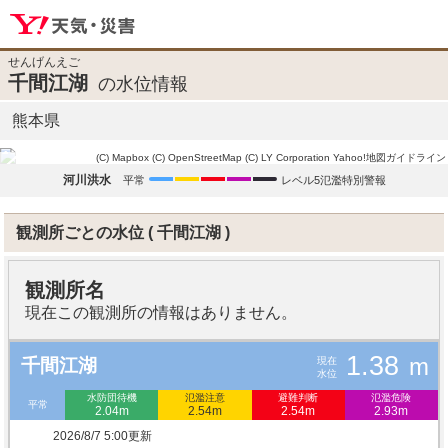
せんげんえご
千間江湖
の水位情報
熊本県
(C) Mapbox
(C) OpenStreetMap
(C) LY Corporation
Yahoo!地図ガイドライン
河川洪水
平常
レベル5氾濫特別警報
観測所ごとの水位
千間江湖
観測所名
現在この観測所の情報はありません。
1.38
m
現在
千間江湖
水位
水防団待機
氾濫注意
避難判断
氾濫危険
平常
2.04m
2.54m
2.54m
2.93m
2026/8/7 5:00更新