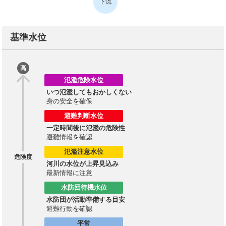
下流
基準水位
高
氾濫危険水位
いつ氾濫してもおかしくない
身の安全を確保
避難判断水位
一定時間後に氾濫の危険性
避難情報を確認
氾濫注意水位
危険度
河川の水位が上昇見込み
最新情報に注意
水防団待機水位
水防団が活動準備する目安
避難行動を確認
平常