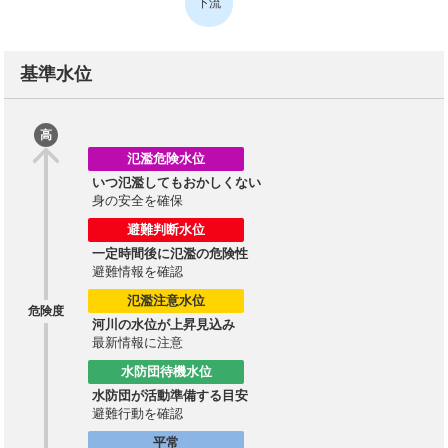
下流
基準水位
高
氾濫危険水位
いつ氾濫してもおかしくない
身の安全を確保
避難判断水位
一定時間後に氾濫の危険性
避難情報を確認
氾濫注意水位
危険度
河川の水位が上昇見込み
最新情報に注意
水防団待機水位
水防団が活動準備する目安
避難行動を確認
平常