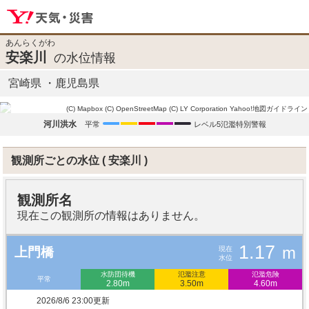
あんらくがわ
安楽川
の水位情報
宮崎県
鹿児島県
(C) Mapbox
(C) OpenStreetMap
(C) LY Corporation
Yahoo!地図ガイドライン
河川洪水
平常
レベル5氾濫特別警報
観測所ごとの水位
安楽川
観測所名
現在この観測所の情報はありません。
1.17
m
現在
上門橋
水位
水防団待機
氾濫注意
氾濫危険
平常
2.80m
3.50m
4.60m
2026/8/6 23:00更新