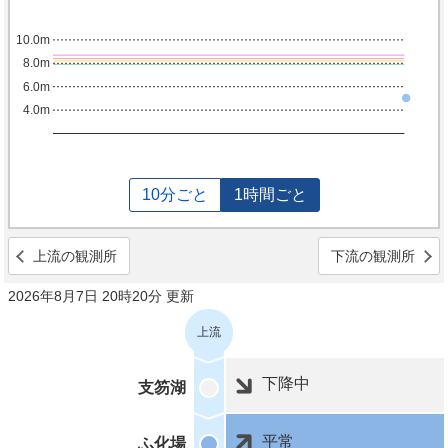
10.0m
8.0m
6.0m
4.0m
10分ごと
1時間ごと
上流の観測所
下流の観測所
2026年8月7日 20時20分 更新
上流
下降中
支笏湖
平常
ふ化場