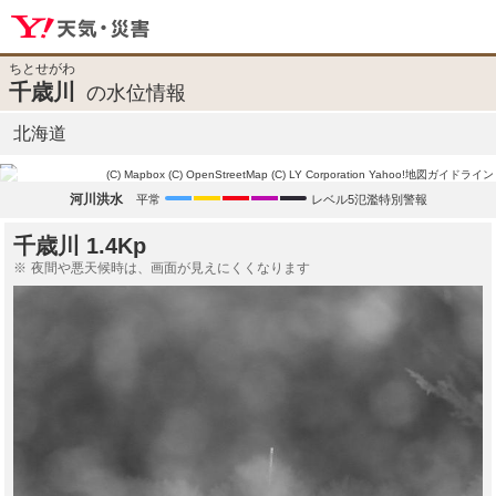
ちとせがわ
千歳川
の水位情報
北海道
(C) Mapbox
(C) OpenStreetMap
(C) LY Corporation
Yahoo!地図ガイドライン
河川洪水
平常
レベル5氾濫特別警報
千歳川 1.4Kp
夜間や悪天候時は、画面が見えにくくなります