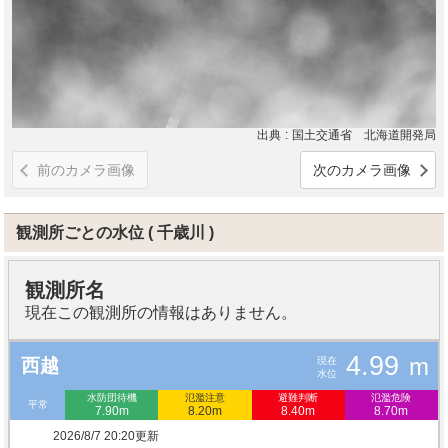
出典
国土交通省 北海道開発局
前のカメラ画像
次のカメラ画像
観測所ごとの水位
千歳川
観測所名
現在この観測所の情報はありません。
4.99
m
現在
西越
水位
水防団待機
氾濫注意
避難判断
氾濫危険
平常
7.90m
8.20m
8.40m
8.70m
2026/8/7 20:20更新