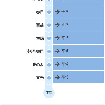
平常
春日
平常
西越
平常
舞鶴
平常
南6号樋門
平常
裏の沢
平常
東光
下流