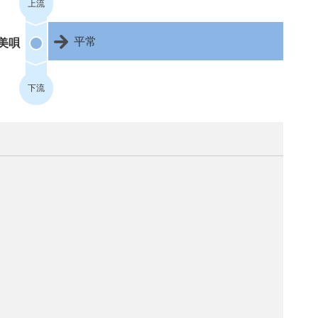
上流
平常
美唄
下流