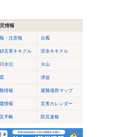
災情報
報・注意報
台風
砂災害キキクル
洪水キキクル
川水位
火山
震
津波
難情報
避難場所マップ
電情報
災害カレンダー
災手帳
防災速報