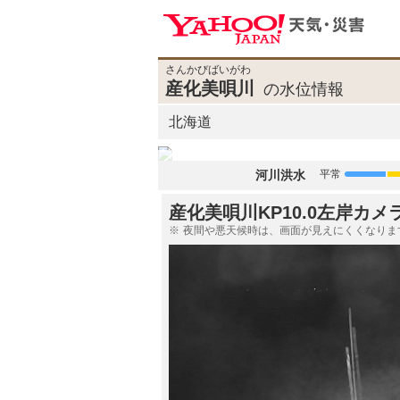
さんかびばいがわ
産化美唄川
の水位情報
北海道
河川洪水
平常
産化美唄川KP10.0左岸カメ
夜間や悪天候時は、画面が見えにくくなりま