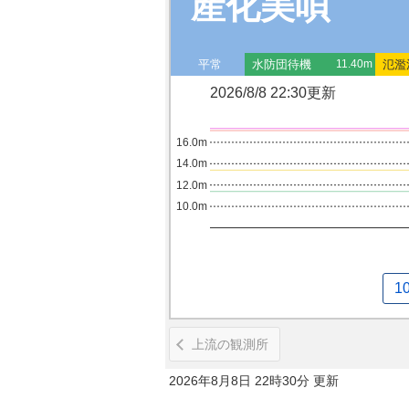
産化美唄
平常
水防団待機
氾濫
11.40m
2026/8/8 22:30更新
16.0m
14.0m
12.0m
10.0m
1
上流の観測所
2026年8月8日 22時30分 更新