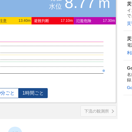
8.77
m
災
水位
イ
で
注意
避難判断
氾濫危険
13.40m
17.10m
17.30m
災
災
電
利
G
名
録
G
0分ごと
1時間ごと
下流の観測所