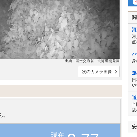
関
河
河
点
ハ
身
出典
国土交通省 北海道開発局
次のカメラ画像
運
日
や
道
全
故
ん。
安
現在