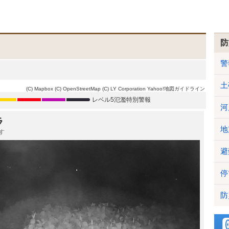
防
警
土
(C) Mapbox
(C) OpenStreetMap
(C) LY Corporation
Yahoo!地図ガイドライン
レベル5氾濫特別警報
河
ラ
地
す
避
停
防