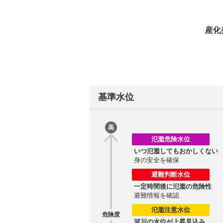
産化
基準水位
高
氾濫危険水位
いつ氾濫してもおかしくない
身の安全を確保
避難判断水位
一定時間後に氾濫の危険性
避難情報を確認
氾濫注意水位
危険度
河川の水位が上昇見込み