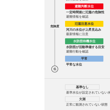
避難判断水位
一定時間後に氾濫の危険性
避難情報を確認
氾濫注意水位
危険度
河川の水位が上昇見込み
最新情報に注意
水防団待機水位
水防団が活動準備する目安
避難行動を確認
平常
平常な水位
低
基準なし
基準水位が設定されていない
欠測
正常に観測されていない状態