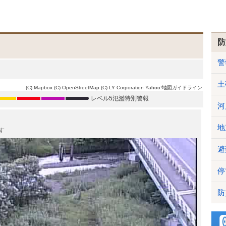
防
警
土
(C) Mapbox
(C) OpenStreetMap
(C) LY Corporation
Yahoo!地図ガイドライン
レベル5氾濫特別警報
河
地
す
避
停
防