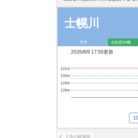
士幌川
平常
水防団待機
2026/8/9 17:50更新
131m
130m
129m
128m
1
上流の観測所