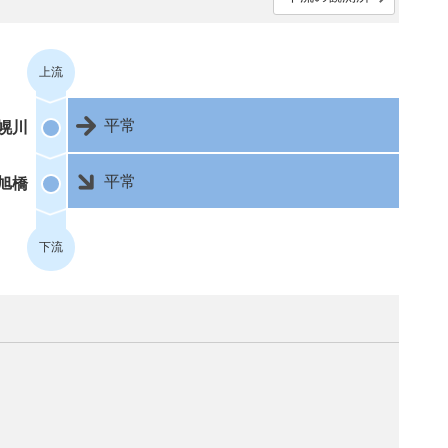
上流
平常
幌川
平常
旭橋
下流