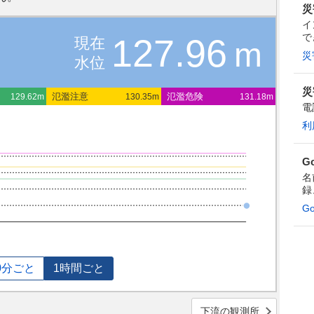
災
イ
で
127.96
現在
m
災
水位
災
氾濫注意
氾濫危険
129.62m
130.35m
131.18m
電
利
G
名
録
G
0分ごと
1時間ごと
下流の観測所