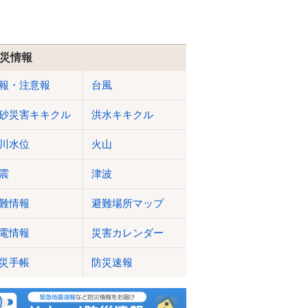
災情報
報・注意報
台風
砂災害キキクル
洪水キキクル
川水位
火山
震
津波
難情報
避難場所マップ
電情報
災害カレンダー
災手帳
防災速報