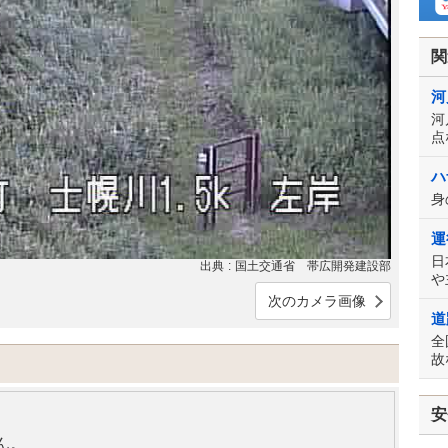
関
河
河
点
ハ
身
運
日
出典
国土交通省 帯広開発建設部
や
次のカメラ画像
道
全
故
安
ん。