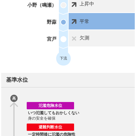
上昇中
小野（鳴瀬）
平常
野蒜
欠測
宮戸
下流
基準水位
高
氾濫危険水位
いつ氾濫してもおかしくない
身の安全を確保
避難判断水位
一定時間後に氾濫の危険性