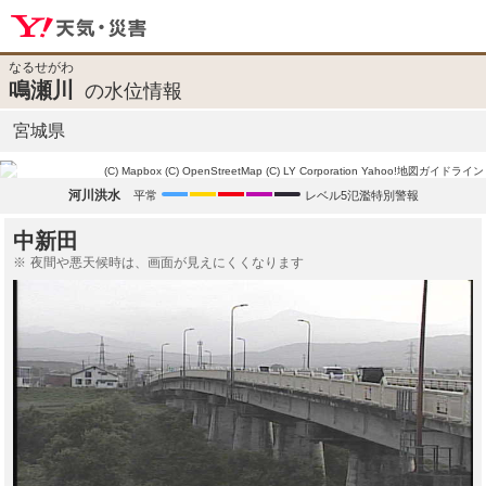
なるせがわ
鳴瀬川
の水位情報
宮城県
(C) Mapbox
(C) OpenStreetMap
(C) LY Corporation
Yahoo!地図ガイドライン
河川洪水
平常
レベル5氾濫特別警報
中新田
夜間や悪天候時は、画面が見えにくくなります