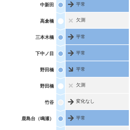
平常
中新田
欠測
高倉橋
平常
三本木橋
平常
下中ノ目
平常
野田橋
欠測
野田橋
変化なし
竹谷
平常
鹿島台（鳴瀬）