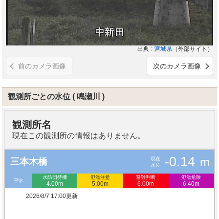
出典
宮城県
（外部サイト）
前のカメラ画像
次のカメラ画像
観測所ごとの水位
鳴瀬川
観測所名
現在この観測所の情報はありません。
-0.14
m
現在
三本木橋
水位
水防団待機
氾濫注意
避難判断
氾濫危険
平常
4.00m
5.00m
6.00m
6.40m
2026/8/7 17:00更新