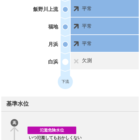
平常
飯野川上流
平常
福地
平常
月浜
欠測
白浜
下流
基準水位
高
氾濫危険水位
いつ氾濫してもおかしくない