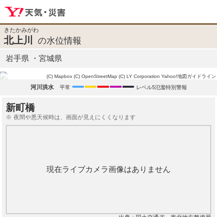
きたかみがわ
北上川
の水位情報
岩手県
宮城県
(C) Mapbox
(C) OpenStreetMap
(C) LY Corporation
Yahoo!地図ガイドライン
河川洪水
平常
レベル5氾濫特別警報
新町橋
夜間や悪天候時は、画面が見えにくくなります
現在ライブカメラ画像はありません