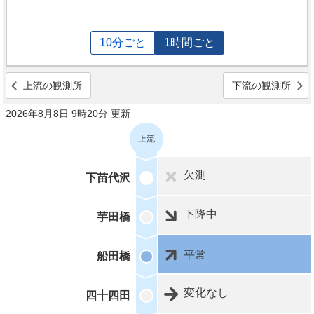
10分ごと
1時間ごと
上流の観測所
下流の観測所
2026年8月8日 9時20分 更新
上流
欠測
下苗代沢
下降中
芋田橋
平常
船田橋
変化なし
四十四田