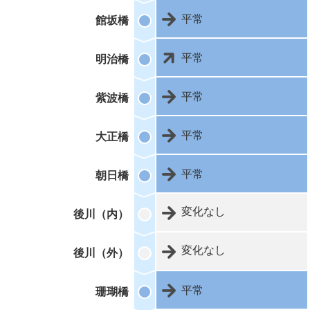
平常
館坂橋
平常
明治橋
平常
紫波橋
平常
大正橋
平常
朝日橋
変化なし
後川（内）
変化なし
後川（外）
平常
珊瑚橋