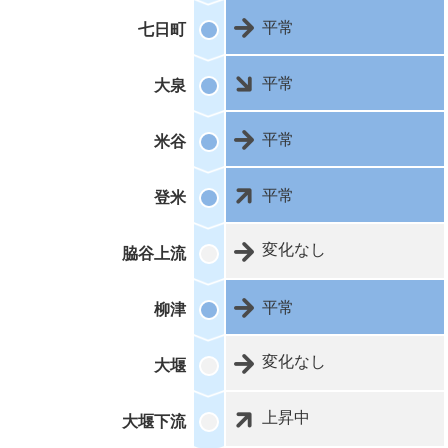
平常
七日町
平常
大泉
平常
米谷
平常
登米
変化なし
脇谷上流
平常
柳津
変化なし
大堰
上昇中
大堰下流