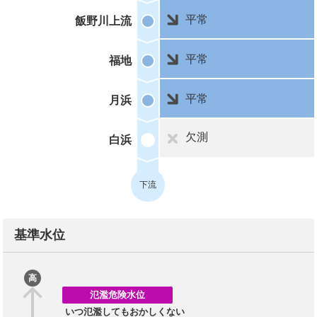
平常
飯野川上流
平常
福地
平常
月浜
欠測
白浜
下流
基準水位
高
氾濫危険水位
いつ氾濫してもおかしくない