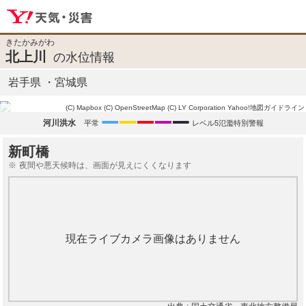
きたかみがわ
北上川
の水位情報
岩手県
宮城県
(C) Mapbox
(C) OpenStreetMap
(C) LY Corporation
Yahoo!地図ガイドライン
河川洪水
平常
レベル5氾濫特別警報
新町橋
夜間や悪天候時は、画面が見えにくくなります
現在ライブカメラ画像はありません