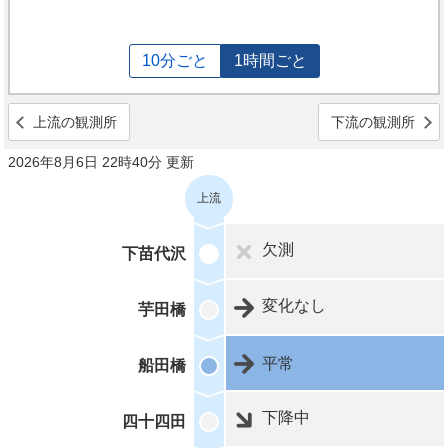
10分ごと
1時間ごと
上流の観測所
下流の観測所
2026年8月6日 22時40分 更新
上流
欠測
下苗代沢
変化なし
芋田橋
平常
船田橋
下降中
四十四田