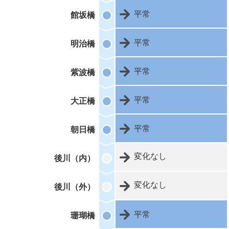
平常
館坂橋
平常
明治橋
平常
紫波橋
平常
大正橋
平常
朝日橋
変化なし
後川（内）
変化なし
後川（外）
平常
珊瑚橋