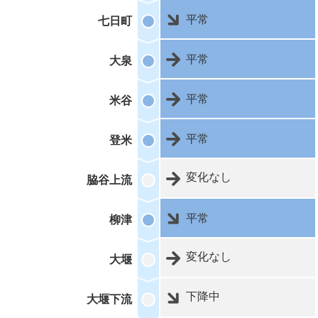
平常
七日町
平常
大泉
平常
米谷
平常
登米
変化なし
脇谷上流
平常
柳津
変化なし
大堰
下降中
大堰下流