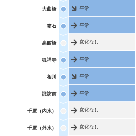
平常
大曲橋
平常
箱石
変化なし
高館橋
平常
狐禅寺
平常
相川
平常
諏訪前
変化なし
千厩（内水）
変化なし
千厩（外水）