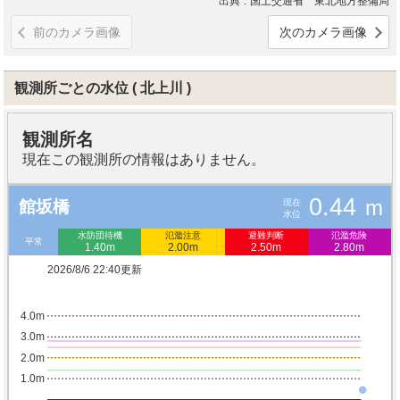
出典
国土交通省 東北地方整備局
前のカメラ画像
次のカメラ画像
観測所ごとの水位
北上川
観測所名
現在この観測所の情報はありません。
0.44
m
現在
館坂橋
水位
水防団待機
氾濫注意
避難判断
氾濫危険
平常
1.40m
2.00m
2.50m
2.80m
2026/8/6 22:40更新
4.0m
3.0m
2.0m
1.0m