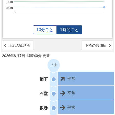
1.0m
0.0m
×
10分ごと
1時間ごと
上流の観測所
下流の観測所
2026年8月7日 14時40分 更新
上流
平常
楢下
平常
石堂
平常
坂巻