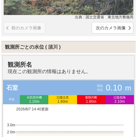
出典
国土交通省 東北地方整備局
前のカメラ画像
次のカメラ画像
観測所ごとの水位
須川
観測所名
現在この観測所の情報はありません。
0.10
m
現在
石堂
水位
水防団待機
氾濫注意
避難判断
氾濫危険
平常
1.10m
1.60m
1.80m
2.10m
2026/8/7 14:40更新
3.0m
2.0m