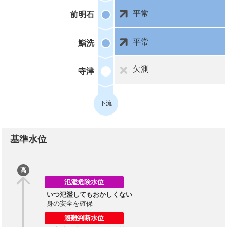
平常
前明石
平常
鮨洗
欠測
寺津
下流
基準水位
高
氾濫危険水位
いつ氾濫してもおかしくない
身の安全を確保
避難判断水位