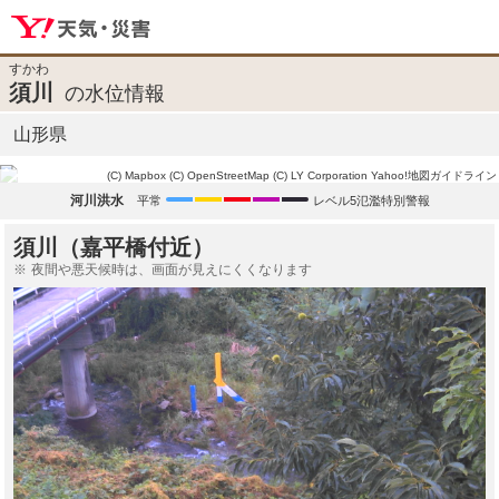
すかわ
須川
の水位情報
山形県
(C) Mapbox
(C) OpenStreetMap
(C) LY Corporation
Yahoo!地図ガイドライン
河川洪水
平常
レベル5氾濫特別警報
須川（嘉平橋付近）
夜間や悪天候時は、画面が見えにくくなります