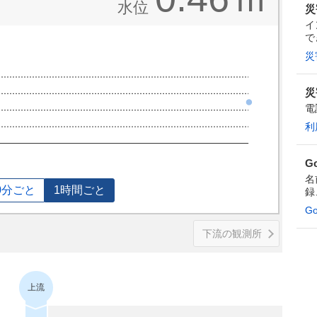
水位
災
イ
で
災
災
電
利
G
名
0分ごと
1時間ごと
録
G
下流の観測所
上流