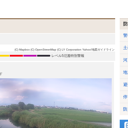
防
警
土
(C) Mapbox
(C) OpenStreetMap
(C) LY Corporation
Yahoo!地図ガイドライン
レベル5氾濫特別警報
河
地
す
避
停
防