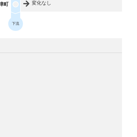
変化なし
津町
下流