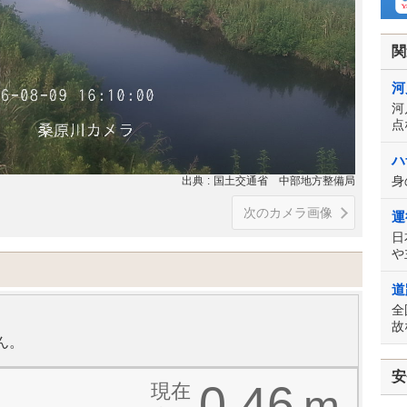
関
河
河
点
ハ
身
出典
国土交通省 中部地方整備局
次のカメラ画像
運
日
や
道
全
故
ん。
安
0.46
現在
m