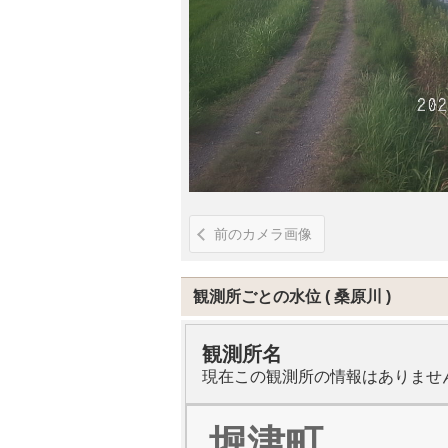
前のカメラ画像
観測所ごとの水位
桑原川
観測所名
現在この観測所の情報はありませ
堀津町