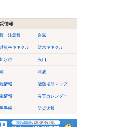
災情報
報・注意報
台風
砂災害キキクル
洪水キキクル
川水位
火山
震
津波
難情報
避難場所マップ
電情報
災害カレンダー
災手帳
防災速報