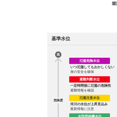
堀
基準水位
高
氾濫危険水位
いつ氾濫してもおかしくない
身の安全を確保
避難判断水位
一定時間後に氾濫の危険性
避難情報を確認
氾濫注意水位
危険度
河川の水位が上昇見込み
最新情報に注意
水防団待機水位