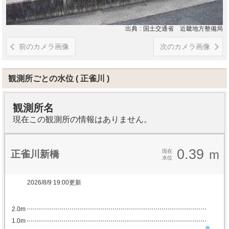
出典
国土交通省 近畿地方整備局
前のカメラ画像
次のカメラ画像
観測所ごとの水位
正雀川
観測所名
現在この観測所の情報はありません。
0.39
m
現在
正雀川新橋
水位
2026/8/9 19:00更新
2.0m
1.0m