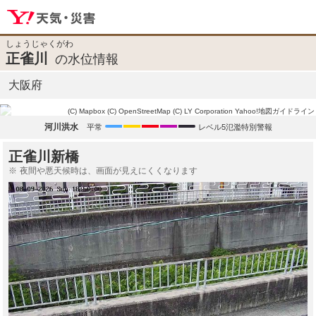
しょうじゃくがわ
正雀川
の水位情報
大阪府
(C) Mapbox
(C) OpenStreetMap
(C) LY Corporation
Yahoo!地図ガイドライン
河川洪水
平常
レベル5氾濫特別警報
正雀川新橋
夜間や悪天候時は、画面が見えにくくなります