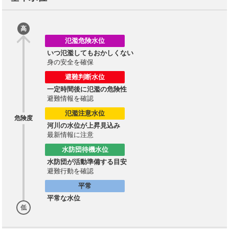
高
氾濫危険水位
いつ氾濫してもおかしくない
身の安全を確保
避難判断水位
一定時間後に氾濫の危険性
避難情報を確認
氾濫注意水位
危険度
河川の水位が上昇見込み
最新情報に注意
水防団待機水位
水防団が活動準備する目安
避難行動を確認
平常
平常な水位
低