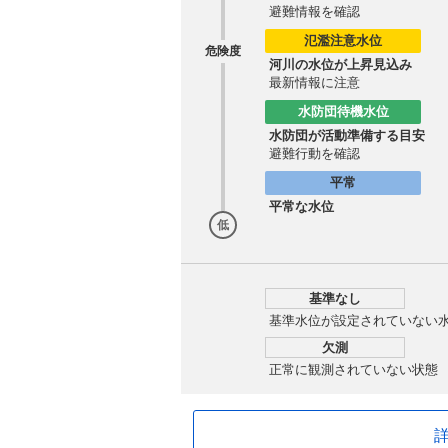
避難情報を確認
氾濫注意水位
危険度
河川の水位が上昇見込み
最新情報に注意
水防団待機水位
水防団が活動準備する目安
避難行動を確認
平常
平常な水位
低
基準なし
基準水位が設定されていない
欠測
正常に観測されていない状態