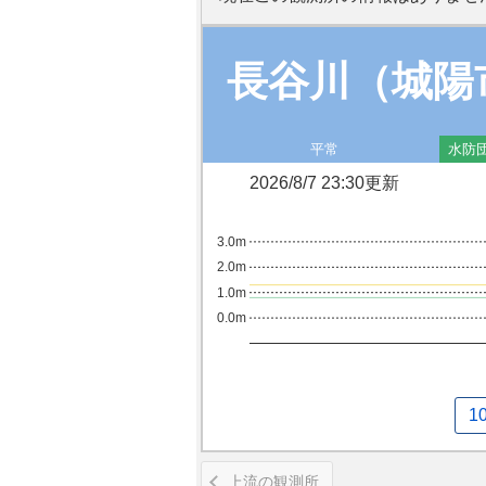
長谷川（城陽
平常
水防
2026/8/7 23:30更新
3.0m
2.0m
1.0m
0.0m
1
上流の観測所