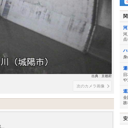
関
河
河
点
ハ
身
運
日
出典
京都府
や
次のカメラ画像
道
全
故
安
ん。