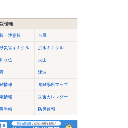
災情報
報・注意報
台風
砂災害キキクル
洪水キキクル
川水位
火山
震
津波
難情報
避難場所マップ
電情報
災害カレンダー
災手帳
防災速報