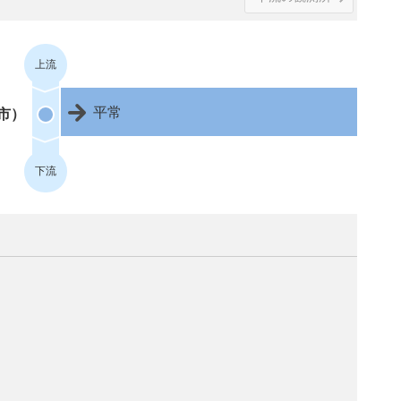
上流
平常
市）
下流