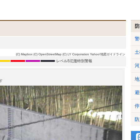
防
警
土
(C) Mapbox
(C) OpenStreetMap
(C) LY Corporation
Yahoo!地図ガイドライン
レベル5氾濫特別警報
河
地
す
避
停
防