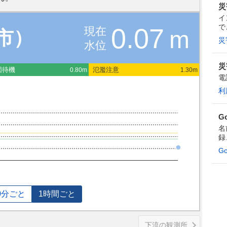
災
イ
で
0.07
現在
m
市）
災
水位
災
団待機
氾濫注意
0.80m
1.30m
電
利
G
名
録
G
0分ごと
1時間ごと
下流の観測所