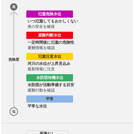
高
氾濫危険水位
いつ氾濫してもおかしくない
身の安全を確保
避難判断水位
一定時間後に氾濫の危険性
避難情報を確認
氾濫注意水位
危険度
河川の水位が上昇見込み
最新情報に注意
水防団待機水位
水防団が活動準備する目安
避難行動を確認
平常
平常な水位
低
基準なし