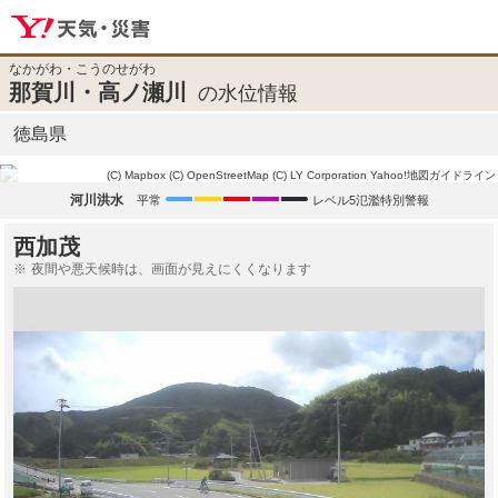
なかがわ・こうのせがわ
那賀川・高ノ瀬川
の水位情報
徳島県
(C) Mapbox
(C) OpenStreetMap
(C) LY Corporation
Yahoo!地図ガイドライン
河川洪水
平常
レベル5氾濫特別警報
西加茂
夜間や悪天候時は、画面が見えにくくなります