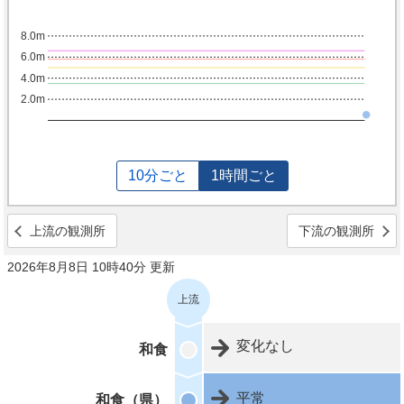
8.0m
6.0m
4.0m
2.0m
10分ごと
1時間ごと
上流の観測所
下流の観測所
2026年8月8日 10時40分 更新
上流
変化なし
和食
平常
和食（県）