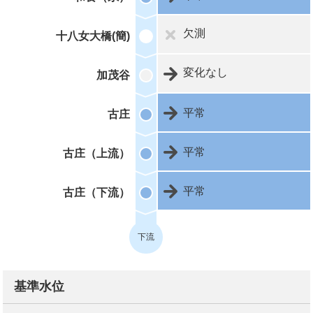
欠測
十八女大橋(簡)
変化なし
加茂谷
平常
古庄
平常
古庄（上流）
平常
古庄（下流）
下流
基準水位