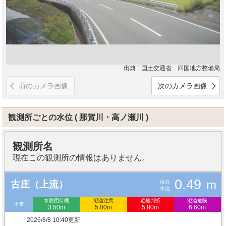
出典
国土交通省 四国地方整備局
前のカメラ画像
次のカメラ画像
観測所ごとの水位
那賀川・高ノ瀬川
観測所名
現在この観測所の情報はありません。
0.49
m
現在
古庄（上流）
水位
水防団待機
氾濫注意
避難判断
氾濫危険
平常
3.50m
5.00m
5.80m
6.60m
2026/8/8 10:40更新