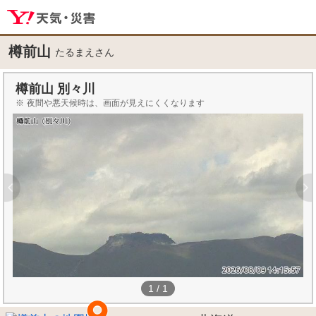
樽前山
たるまえさん
樽前山 別々川
夜間や悪天候時は、画面が見えにくくなります
1
/
1