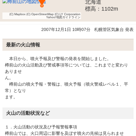
北海道
標高：1102m
(C) Mapbox
(C) OpenStreetMap
(C) LY Corporation
Yahoo!地図ガイドライン
2007年12月1日 10時07分
札幌管区気象台 発表
最新の火山情報
本日から、噴火予報及び警報の発表を開始しました。
樽前山の火山活動及び警戒事項等については、これまでと変わり
ありませ
ん。
樽前山の噴火予報・警報は、噴火予報（噴火警戒レベル１、平
常）となり
ます。
火山の活動状況など
１．火山活動の状況及び予報警報事項
樽前山では、火口周辺に影響を及ぼす噴火の兆候は見られませ