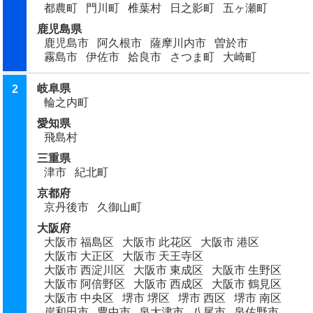
都農町
門川町
椎葉村
日之影町
五ヶ瀬町
鹿児島県
鹿児島市
阿久根市
薩摩川内市
曽於市
霧島市
伊佐市
姶良市
さつま町
大崎町
岐阜県
2
輪之内町
愛知県
飛島村
三重県
津市
紀北町
京都府
京丹後市
久御山町
大阪府
大阪市 福島区
大阪市 此花区
大阪市 港区
大阪市 大正区
大阪市 天王寺区
大阪市 西淀川区
大阪市 東成区
大阪市 生野区
大阪市 阿倍野区
大阪市 西成区
大阪市 鶴見区
大阪市 中央区
堺市 堺区
堺市 西区
堺市 南区
岸和田市
豊中市
泉大津市
八尾市
泉佐野市