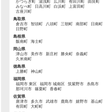
かつらぎ町
湯浅町
広川町
有田川町
由良町
みなべ町
日高川町
白浜町
上富田町
古座川町
鳥取県
倉吉市
智頭町
八頭町
三朝町
南部町
日南町
日野町
島根県
飯南町
海士町
岡山県
津山市
美作市
新庄村
勝央町
奈義町
久米南町
徳島県
上勝町
神山町
福岡県
福岡市 東区
福岡市 城南区
筑紫野市
糸島市
那珂川市
篠栗町
香春町
佐賀県
唐津市
多久市
武雄市
鹿島市
嬉野市
基山町
有田町
大町町