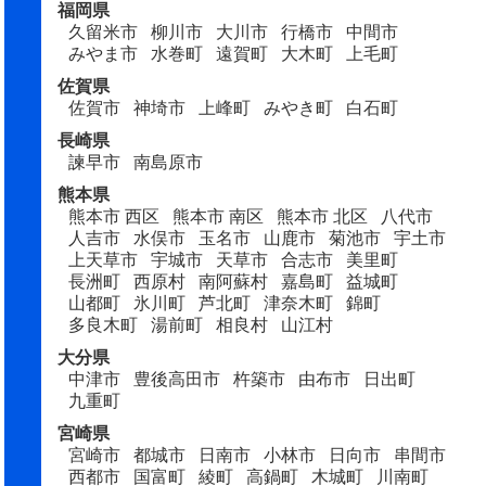
福岡県
久留米市
柳川市
大川市
行橋市
中間市
みやま市
水巻町
遠賀町
大木町
上毛町
佐賀県
佐賀市
神埼市
上峰町
みやき町
白石町
長崎県
諫早市
南島原市
熊本県
熊本市 西区
熊本市 南区
熊本市 北区
八代市
人吉市
水俣市
玉名市
山鹿市
菊池市
宇土市
上天草市
宇城市
天草市
合志市
美里町
長洲町
西原村
南阿蘇村
嘉島町
益城町
山都町
氷川町
芦北町
津奈木町
錦町
多良木町
湯前町
相良村
山江村
大分県
中津市
豊後高田市
杵築市
由布市
日出町
九重町
宮崎県
宮崎市
都城市
日南市
小林市
日向市
串間市
西都市
国富町
綾町
高鍋町
木城町
川南町