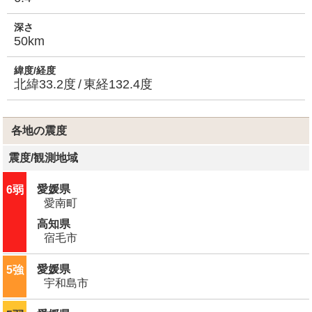
深さ
50km
緯度/経度
北緯33.2度
東経132.4度
各地の震度
震度
/
観測地域
愛媛県
6弱
愛南町
高知県
宿毛市
愛媛県
5強
宇和島市