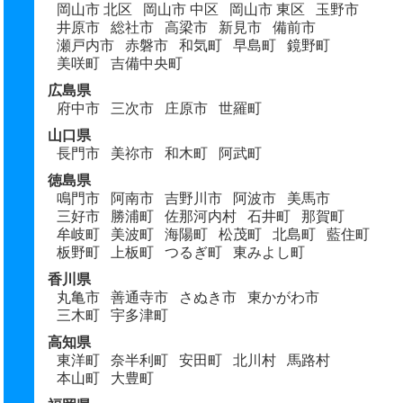
岡山市 北区
岡山市 中区
岡山市 東区
玉野市
井原市
総社市
高梁市
新見市
備前市
瀬戸内市
赤磐市
和気町
早島町
鏡野町
美咲町
吉備中央町
広島県
府中市
三次市
庄原市
世羅町
山口県
長門市
美祢市
和木町
阿武町
徳島県
鳴門市
阿南市
吉野川市
阿波市
美馬市
三好市
勝浦町
佐那河内村
石井町
那賀町
牟岐町
美波町
海陽町
松茂町
北島町
藍住町
板野町
上板町
つるぎ町
東みよし町
香川県
丸亀市
善通寺市
さぬき市
東かがわ市
三木町
宇多津町
高知県
東洋町
奈半利町
安田町
北川村
馬路村
本山町
大豊町