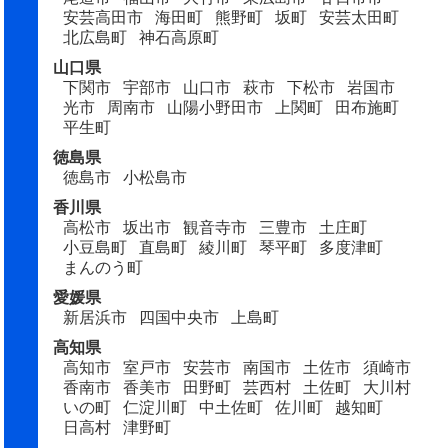
安芸高田市
海田町
熊野町
坂町
安芸太田町
北広島町
神石高原町
山口県
下関市
宇部市
山口市
萩市
下松市
岩国市
光市
周南市
山陽小野田市
上関町
田布施町
平生町
徳島県
徳島市
小松島市
香川県
高松市
坂出市
観音寺市
三豊市
土庄町
小豆島町
直島町
綾川町
琴平町
多度津町
まんのう町
愛媛県
新居浜市
四国中央市
上島町
高知県
高知市
室戸市
安芸市
南国市
土佐市
須崎市
香南市
香美市
田野町
芸西村
土佐町
大川村
いの町
仁淀川町
中土佐町
佐川町
越知町
日高村
津野町