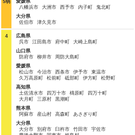
愛媛県
5弱
八幡浜市
大洲市
西予市
内子町
鬼北町
大分県
佐伯市
津久見市
広島県
4
呉市
江田島市
府中町
大崎上島町
山口県
防府市
柳井市
周防大島町
愛媛県
松山市
今治市
西条市
伊予市
東温市
久万高原町
松前町
砥部町
伊方町
松野町
高知県
土佐清水市
四万十市
檮原町
四万十町
大月町
三原村
黒潮町
熊本県
阿蘇市
産山村
高森町
あさぎり町
大分県
大分市
別府市
臼杵市
竹田市
宇佐市