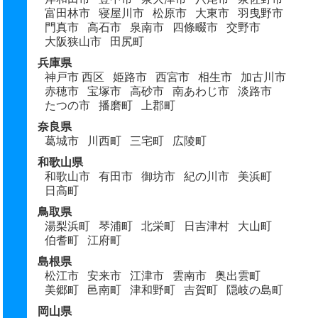
富田林市
寝屋川市
松原市
大東市
羽曳野市
門真市
高石市
泉南市
四條畷市
交野市
大阪狭山市
田尻町
兵庫県
神戸市 西区
姫路市
西宮市
相生市
加古川市
赤穂市
宝塚市
高砂市
南あわじ市
淡路市
たつの市
播磨町
上郡町
奈良県
葛城市
川西町
三宅町
広陵町
和歌山県
和歌山市
有田市
御坊市
紀の川市
美浜町
日高町
鳥取県
湯梨浜町
琴浦町
北栄町
日吉津村
大山町
伯耆町
江府町
島根県
松江市
安来市
江津市
雲南市
奥出雲町
美郷町
邑南町
津和野町
吉賀町
隠岐の島町
岡山県