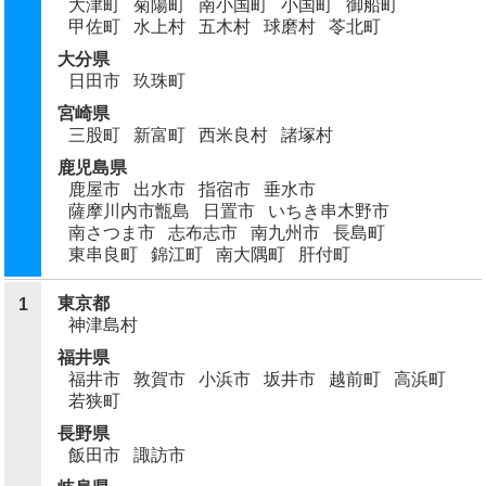
大津町
菊陽町
南小国町
小国町
御船町
甲佐町
水上村
五木村
球磨村
苓北町
大分県
日田市
玖珠町
宮崎県
三股町
新富町
西米良村
諸塚村
鹿児島県
鹿屋市
出水市
指宿市
垂水市
薩摩川内市甑島
日置市
いちき串木野市
南さつま市
志布志市
南九州市
長島町
東串良町
錦江町
南大隅町
肝付町
東京都
1
神津島村
福井県
福井市
敦賀市
小浜市
坂井市
越前町
高浜町
若狭町
長野県
飯田市
諏訪市