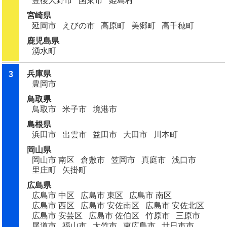
豊後大野市
国東市
姫島村
宮崎県
延岡市
えびの市
高原町
美郷町
高千穂町
鹿児島県
湧水町
兵庫県
3
豊岡市
鳥取県
鳥取市
米子市
境港市
島根県
浜田市
出雲市
益田市
大田市
川本町
岡山県
岡山市 南区
倉敷市
笠岡市
真庭市
浅口市
里庄町
矢掛町
広島県
広島市 中区
広島市 東区
広島市 南区
広島市 西区
広島市 安佐南区
広島市 安佐北区
広島市 安芸区
広島市 佐伯区
竹原市
三原市
尾道市
福山市
大竹市
東広島市
廿日市市