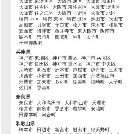
大阪市 東淀川区
大阪市 旭区
大阪市 城東区
大阪市 住吉区
大阪市 東住吉区
大阪市 淀川区
大阪市 住之江区
大阪市 平野区
大阪市 北区
堺市 中区
堺市 東区
堺市 北区
池田市
吹田市
高槻市
貝塚市
守口市
枚方市
茨木市
和泉市
箕面市
摂津市
藤井寺市
東大阪市
阪南市
島本町
忠岡町
熊取町
岬町
太子町
千早赤阪村
兵庫県
神戸市 東灘区
神戸市 灘区
神戸市 兵庫区
神戸市 長田区
神戸市 垂水区
神戸市 中央区
尼崎市
明石市
洲本市
芦屋市
伊丹市
三木市
川西市
小野市
三田市
加西市
丹波篠山市
宍粟市
加東市
多可町
稲美町
福崎町
太子町
佐用町
香美町
奈良県
奈良市
大和高田市
大和郡山市
天理市
桜井市
御所市
香芝市
斑鳩町
安堵町
田原本町
河合町
和歌山県
橋本市
田辺市
新宮市
岩出市
紀美野町