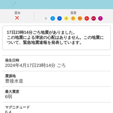
震央
震度
1
2
3
4
5-
5+
6-
6+
7
17日23時14分ごろ地震がありました。
この地震による津波の心配はありません。この地震に
ついて、緊急地震速報を発表しています。
発生日時
2024年4月17日23時14分 ごろ
震源地
豊後水道
最大震度
6弱
マグニチュード
6.4