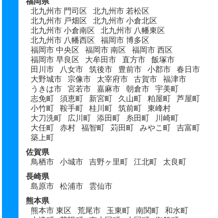
福岡県
北九州市 門司区
北九州市 若松区
北九州市 戸畑区
北九州市 小倉北区
北九州市 小倉南区
北九州市 八幡東区
北九州市 八幡西区
福岡市 博多区
福岡市 中央区
福岡市 南区
福岡市 西区
福岡市 早良区
大牟田市
直方市
飯塚市
田川市
八女市
筑後市
豊前市
小郡市
春日市
大野城市
宗像市
太宰府市
古賀市
福津市
うきは市
宮若市
嘉麻市
朝倉市
宇美町
志免町
須恵町
新宮町
久山町
粕屋町
芦屋町
小竹町
鞍手町
桂川町
筑前町
東峰村
大刀洗町
広川町
添田町
糸田町
川崎町
大任町
赤村
福智町
苅田町
みやこ町
吉富町
築上町
佐賀県
鳥栖市
小城市
吉野ヶ里町
江北町
太良町
長崎県
島原市
松浦市
雲仙市
熊本県
熊本市 東区
荒尾市
玉東町
南関町
和水町