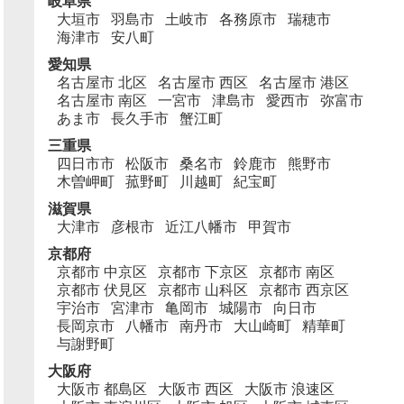
岐阜県
大垣市
羽島市
土岐市
各務原市
瑞穂市
海津市
安八町
愛知県
名古屋市 北区
名古屋市 西区
名古屋市 港区
名古屋市 南区
一宮市
津島市
愛西市
弥富市
あま市
長久手市
蟹江町
三重県
四日市市
松阪市
桑名市
鈴鹿市
熊野市
木曽岬町
菰野町
川越町
紀宝町
滋賀県
大津市
彦根市
近江八幡市
甲賀市
京都府
京都市 中京区
京都市 下京区
京都市 南区
京都市 伏見区
京都市 山科区
京都市 西京区
宇治市
宮津市
亀岡市
城陽市
向日市
長岡京市
八幡市
南丹市
大山崎町
精華町
与謝野町
大阪府
大阪市 都島区
大阪市 西区
大阪市 浪速区